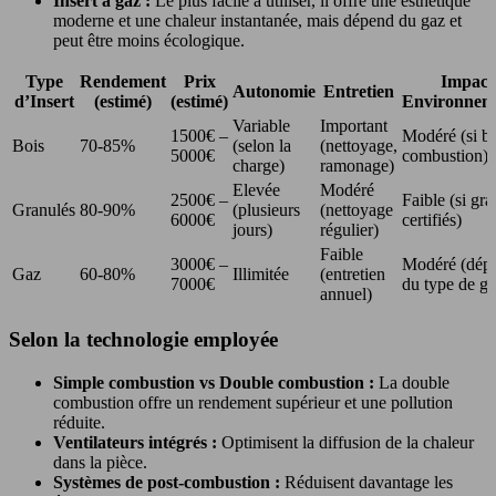
Insert à gaz :
Le plus facile à utiliser, il offre une esthétique
moderne et une chaleur instantanée, mais dépend du gaz et
peut être moins écologique.
Type
Rendement
Prix
Impact
Autonomie
Entretien
d’Insert
(estimé)
(estimé)
Environnem
Variable
Important
1500€ –
Modéré (si b
Bois
70-85%
(selon la
(nettoyage,
5000€
combustion)
charge)
ramonage)
Elevée
Modéré
2500€ –
Faible (si gra
Granulés
80-90%
(plusieurs
(nettoyage
6000€
certifiés)
jours)
régulier)
Faible
3000€ –
Modéré (dép
Gaz
60-80%
Illimitée
(entretien
7000€
du type de ga
annuel)
Selon la technologie employée
Simple combustion vs Double combustion :
La double
combustion offre un rendement supérieur et une pollution
réduite.
Ventilateurs intégrés :
Optimisent la diffusion de la chaleur
dans la pièce.
Systèmes de post-combustion :
Réduisent davantage les