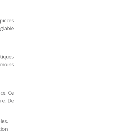
 pièces
églable
atiques
t moins
ce. Ce
re. De
les.
tion