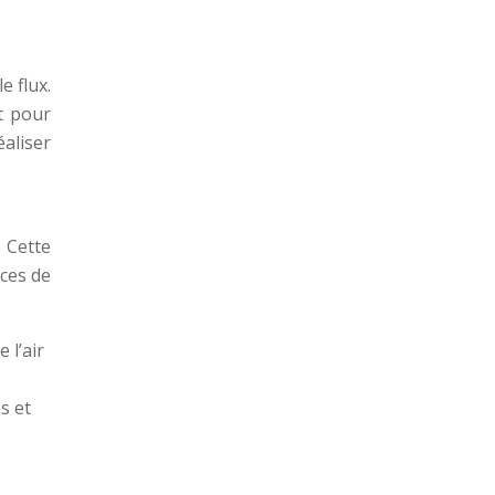
 flux.
it pour
éaliser
. Cette
èces de
 l’air
s et