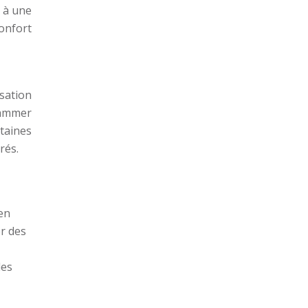
 à une
onfort
sation
rammer
rtaines
rés.
en
er des
des