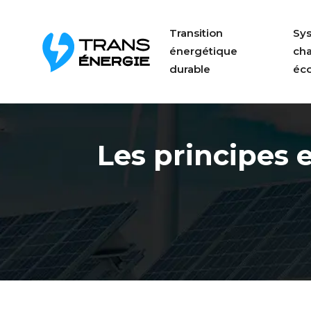
Transition
Sy
énergétique
ch
durable
éc
Les principes 