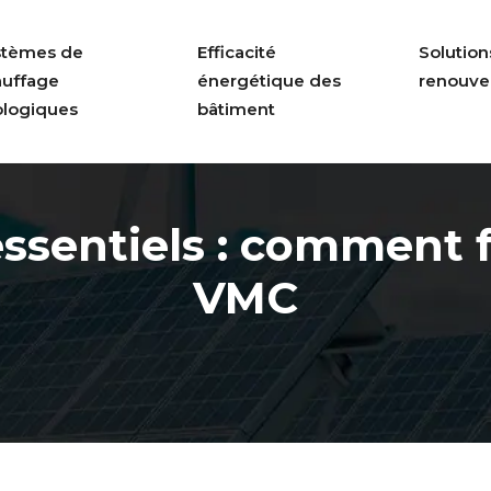
stèmes de
Efficacité
Solution
auffage
énergétique des
renouve
ologiques
bâtiment
essentiels : comment
VMC