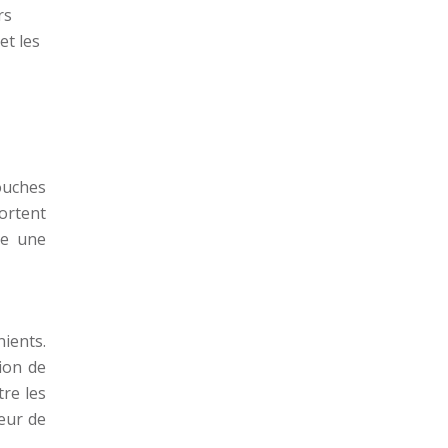
rs
et les
ouches
portent
re une
nients.
ion de
re les
ieur de