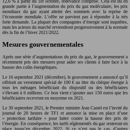
12,6 % à partir du 1er octobre, redevance comprise. Cela est dû en
grande partie à l’augmentation du prix du gaz moléculaire, les prix
mondiaux du gaz ayant atteint des sommets avec la reprise de
l’économie mondiale. L’offre ne parvient pas à répondre à la très
forte demande. La plupart des compagnies d’énergie sont inquiètes,
mais les acteurs du marché reviendront progressivement à la normale
dès la fin de l’hiver 2021/2022.
Mesures gouvernementales
Après une série d’augmentations du prix du gaz, le gouvernement a
récemment pris des mesures pour aider ses clients à faire face à la
hausse des coûts énergétiques.
Le 16 septembre 2021 (décembre), le gouvernement a annoncé qu’il
offrirait un versement spécial de 100 € au titre du chèque énergie à
tous les ménages bénéficiant du dispositif ou des bénéficiaires
s’élevant à 6 millions. Ce bon vient s’ajouter aux 150 euros que les
bénéficiaires recevront en moyenne en 2021.
Le 30 septembre 2021, le Premier ministre Jean Castel est l’invité du
journal de 20 heures de TF1 et annonce la mise en place d’une
« protection tarifaire » pour lutter contre la hausse des prix de
l’énergie. En conséquence, les tarifs réglementés du gaz resteront en
place jusqu’en décembre 2022. Si ce n’est pas le cas, d’autres