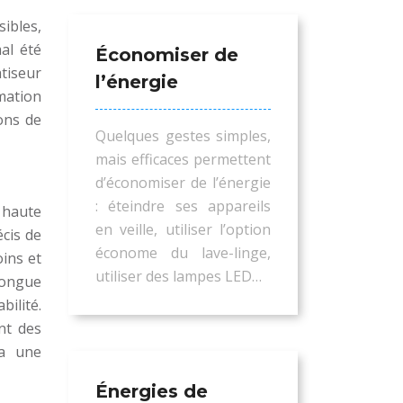
sibles,
mal été
Économiser de
tiseur
l’énergie
mmation
ons de
Quelques gestes simples,
mais efficaces permettent
d’économiser de l’énergie
: éteindre ses appareils
 haute
en veille, utiliser l’option
écis de
économe du lave-linge,
ins et
utiliser des lampes LED…
longue
bilité.
nt des
ia une
Énergies de