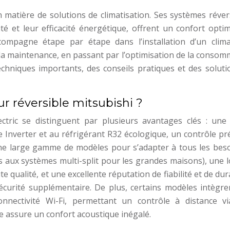
n matière de solutions de climatisation. Ses systèmes réver
té et leur efficacité énergétique, offrent un confort opti
mpagne étape par étape dans l’installation d’un clima
 la maintenance, en passant par l’optimisation de la conso
chniques importants, des conseils pratiques et des soluti
ur réversible mitsubishi ?
lectric se distinguent par plusieurs avantages clés : une
e Inverter et au réfrigérant R32 écologique, un contrôle pr
ne large gamme de modèles pour s’adapter à tous les beso
es aux systèmes multi-split pour les grandes maisons), une 
qualité, et une excellente réputation de fiabilité et de dura
écurité supplémentaire. De plus, certains modèles intègre
connectivité Wi-Fi, permettant un contrôle à distance v
re assure un confort acoustique inégalé.