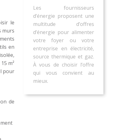
Les fournisseurs
d’énergie proposent une
sir le
multitude d’offres
es murs
d’énergie pour alimenter
ements
votre foyer ou votre
ils en
entreprise en électricité,
isolée,
source thermique et gaz.
 15 m²
À vous de choisir l’offre
el pour
qui vous convient au
mieux.
ion de
sément
e