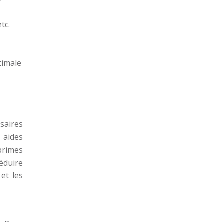
tc.
timale
saires
 aides
primes
réduire
 et les