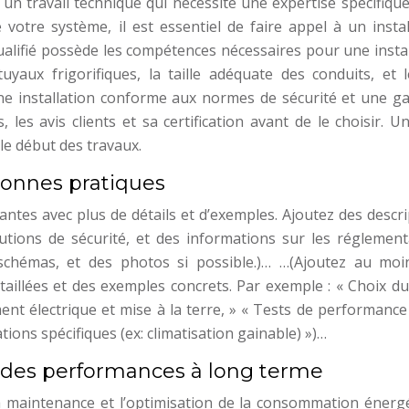
st un travail technique qui nécessite une expertise spécifiqu
 votre système, il est essentiel de faire appel à un insta
r qualifié possède les compétences nécessaires pour une insta
tuyaux frigorifiques, la taille adéquate des conduits, et 
une installation conforme aux normes de sécurité et une ga
, les avis clients et sa certification avant de le choisir. U
 le début des travaux.
 bonnes pratiques
antes avec plus de détails et d’exemples. Ajoutez des descr
cautions de sécurité, et des informations sur les réglement
s schémas, et des photos si possible.)… …(Ajoutez au moi
taillées et des exemples concrets. Par exemple : « Choix du
ment électrique et mise à la terre, » « Tests de performanc
tions spécifiques (ex: climatisation gainable) »)…
 des performances à long terme
a maintenance et l’optimisation de la consommation énergé