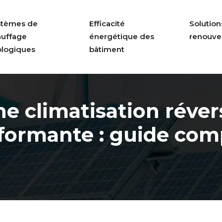
stèmes de
Efficacité
Solution
auffage
énergétique des
renouve
ologiques
bâtiment
une climatisation réver
formante : guide com