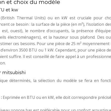
tion et choix du modèle
TU et kw
(British Thermal Units) ou en kW est cruciale pour choi
cent ce besoin : la surface de la pièce (en m²), l’isolation d
ud, est, ouest), le nombre d’occupants, la présence d’équip
eils électroménagers), et la hauteur sous plafond. Des out
d’estimer ces besoins. Pour une pièce de 25 m² moyennement 
 d’environ 3500 BTU ou 1 kW. Cependant, pour une pièce de
ent suffire. Il est conseillé de faire appel à un professionn
ion.
r mitsubishi
fique déterminés, la sélection du modèle se fera en fonct
 :
Exprimée en BTU ou en kW, elle doit correspondre préci
niveau sonore bas est préférable pour un confort acoustiqu