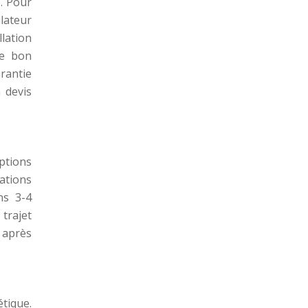
e. Pour
llateur
llation
le bon
rantie
n devis
iptions
ations
ns 3-4
 trajet
e après
tique.