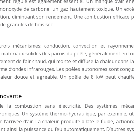
ement régulé est également essentiel. Un manque d’air en
monoxyde de carbone, un gaz hautement toxique. Un excès
stion, diminuant son rendement. Une combustion efficace p
de granulés de bois sec.
trois mécanismes: conduction, convection et rayonneme
s matériaux solides (les parois du poêle, généralement en f
vement de l’air chaud, qui monte et diffuse la chaleur dans la
rme d’ondes infrarouges. Les poêles autonomes sont conçu
haleur douce et agréable. Un poêle de 8 kW peut chauff
nnovante
 de la combustion sans électricité. Des systèmes méca
troniques. Un système thermo-hydraulique, par exemple, util
 l’arrivée d’air. La chaleur produite dilate le fluide, action
lant ainsi la puissance du feu automatiquement. D’autres s