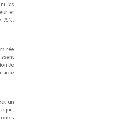
nt les
eur et
à 75%,
eminée
issent
tion de
cacité
met un
trique,
toutes