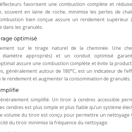
éflecteurs favorisent une combustion complète et réduise
e, souvent en laine de roche, minimise les pertes de chal
combustion bien conçue assure un rendement supérieur 
e dans les granulés.
tirage optimisé
rement sur le tirage naturel de la cheminée. Une ch
 diamètre appropriés) et un conduit optimisé garant
 optimal assure une combustion complète et évite la produc
, généralement autour de 180°C, est un indicateur de l’effi
re le rendement et augmenter la consommation de granulés.
mplifie
énéralement simplifié. Un tiroir à cendres accessible per
s cendres est plus simple et plus fiable qu’un système élec
 Le volume du tiroir est conçu pour permettre un nettoyage 
té du tiroir minimise la fréquence du nettoyage.