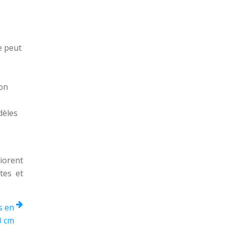
e peut
ion
dèles
iorent
tes et
s en
0 cm