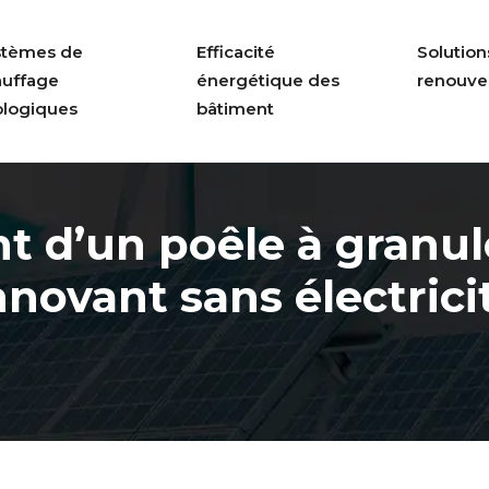
stèmes de
Efficacité
Solution
auffage
énergétique des
renouve
ologiques
bâtiment
 d’un poêle à granu
nnovant sans électrici