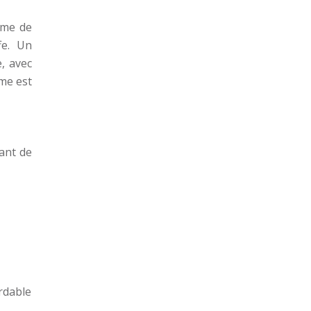
ème de
fe. Un
, avec
ème est
ant de
ordable