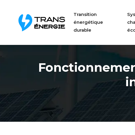
Transition
Sy
énergétique
ch
durable
éc
Fonctionnement
i