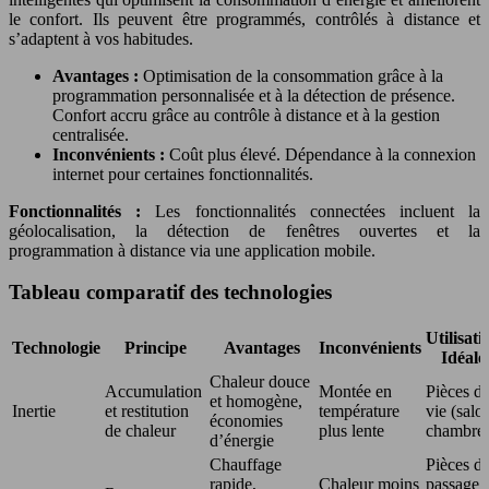
le confort. Ils peuvent être programmés, contrôlés à distance et
s’adaptent à vos habitudes.
Avantages :
Optimisation de la consommation grâce à la
programmation personnalisée et à la détection de présence.
Confort accru grâce au contrôle à distance et à la gestion
centralisée.
Inconvénients :
Coût plus élevé. Dépendance à la connexion
internet pour certaines fonctionnalités.
Fonctionnalités :
Les fonctionnalités connectées incluent la
géolocalisation, la détection de fenêtres ouvertes et la
programmation à distance via une application mobile.
Tableau comparatif des technologies
Utilisati
Technologie
Principe
Avantages
Inconvénients
Idéale
Chaleur douce
Accumulation
Montée en
Pièces d
et homogène,
Inertie
et restitution
température
vie (salo
économies
de chaleur
plus lente
chambres
d’énergie
Chauffage
Pièces d
rapide,
Chaleur moins
passage