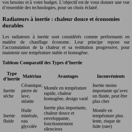
vos besoins et à votre budget. L’objectif est de vous donner une vue
d’ensemble des technologies, pour un choix éclairé.
Radiateurs à inertie : chaleur douce et économies
durables
Les radiateurs à inertie sont considérés comme performants en
matière de chauffage économe. Leur principe repose sur
l’accumulation de la chaleur et sa restitution progressive, pour
maintenir une température stable et homogène.
Tableau Comparatif des Types d’Inertie
Type
Matériau
Avantages
Inconvénients
d’inertie
Céramique,
Inertie moins
Montée en température
Inertie
pierre de
importante qu’avec
rapide, chaleur
sèche
lave,
un fluide, peut être
homogène, design varié
stéatite
plus cher
Inertie plus importante,
Huile
Montée en
chaleur douce et
Inertie
minérale,
température plus
enveloppante,
fluide
eau
lente, risque de
fonctionnement
glycolée
fuite (rare)
silencieux