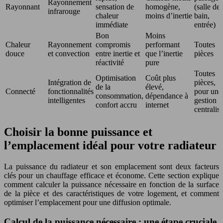
Rayonnement
Rayonnant
sensation de
homogène,
(salle de
infrarouge
chaleur
moins d’inertie
bain,
immédiate
entrée)
Bon
Moins
Chaleur
Rayonnement
compromis
performant
Toutes
douce
et convection
entre inertie et
que l’inertie
pièces
réactivité
pure
Toutes
Optimisation
Coût plus
Intégration de
pièces,
de la
élevé,
Connecté
fonctionnalités
pour une
consommation,
dépendance à
intelligentes
gestion
confort accru
internet
centralis
Choisir la bonne puissance et
l’emplacement idéal pour votre radiateur
La puissance du radiateur et son emplacement sont deux facteurs
clés pour un chauffage efficace et économe. Cette section explique
comment calculer la puissance nécessaire en fonction de la surface
de la pièce et des caractéristiques de votre logement, et comment
optimiser l’emplacement pour une diffusion optimale.
Calcul de la puissance nécessaire : une étape cruciale