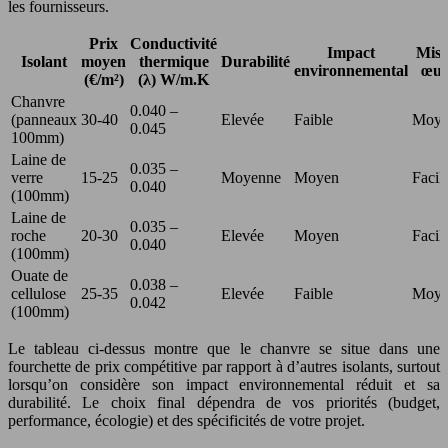
les fournisseurs.
Prix
Conductivité
Impact
Mise
Isolant
moyen
thermique
Durabilité
environnemental
œuv
(€/m²)
(λ) W/m.K
Chanvre
0.040 –
(panneaux
30-40
Elevée
Faible
Moye
0.045
100mm)
Laine de
0.035 –
verre
15-25
Moyenne
Moyen
Facil
0.040
(100mm)
Laine de
0.035 –
roche
20-30
Elevée
Moyen
Facil
0.040
(100mm)
Ouate de
0.038 –
cellulose
25-35
Elevée
Faible
Moye
0.042
(100mm)
Le tableau ci-dessus montre que le chanvre se situe dans une
fourchette de prix compétitive par rapport à d’autres isolants, surtout
lorsqu’on considère son impact environnemental réduit et sa
durabilité. Le choix final dépendra de vos priorités (budget,
performance, écologie) et des spécificités de votre projet.